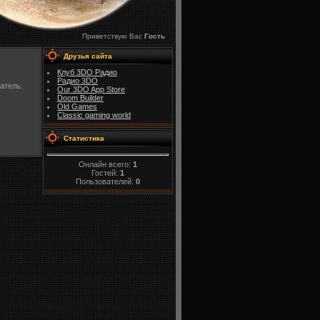
Приветствую Вас
Гость
Друзья сайта
Клуб 3DO Радио
Радио 3DO
атель.
Our 3DO App Store
Doom Builder
Old Games
Classic gaming world
Статистика
Онлайн всего:
1
Гостей:
1
Пользователей:
0