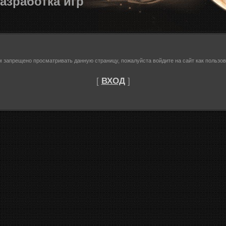
азработка игр
м запрещено просматривать данную страницу, пожалуйста войдите на сайт как пользов
[
ВХОД
]