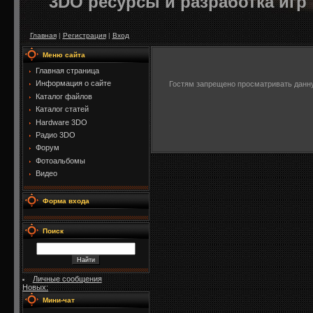
3DO ресурсы и разработка игр
Главная
|
Регистрация
|
Вход
Меню сайта
Главная страница
Информация о сайте
Гостям запрещено просматривать данную
Каталог файлов
Каталог статей
Hardware 3DO
Радио 3DO
Форум
Фотоальбомы
Видео
Форма входа
Поиск
Личные сообщения
Новых:
Мини-чат