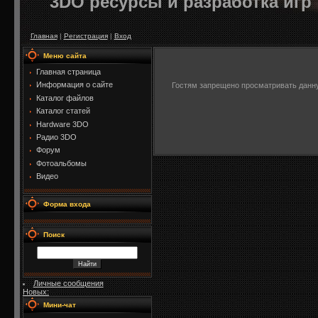
3DO ресурсы и разработка игр
Главная
|
Регистрация
|
Вход
Меню сайта
Главная страница
Информация о сайте
Гостям запрещено просматривать данную
Каталог файлов
Каталог статей
Hardware 3DO
Радио 3DO
Форум
Фотоальбомы
Видео
Форма входа
Поиск
Личные сообщения
Новых:
Мини-чат