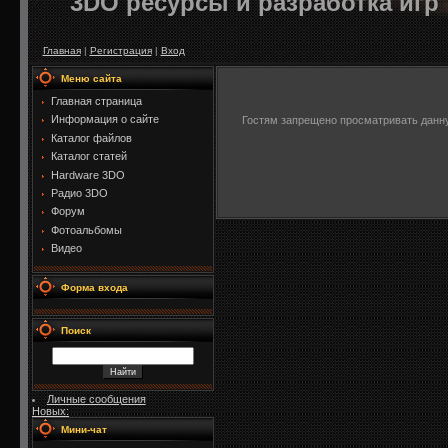
3DO ресурсы и разработка игр
Главная
|
Регистрация
|
Вход
Меню сайта
Главная страница
Информация о сайте
Гостям запрещено просматривать данную
Каталог файлов
Каталог статей
Hardware 3DO
Радио 3DO
Форум
Фотоальбомы
Видео
Форма входа
Поиск
Личные сообщения
Новых:
Мини-чат