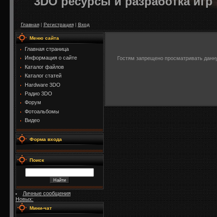
3DO ресурсы и разработка игр
Главная
|
Регистрация
|
Вход
Меню сайта
Главная страница
Информация о сайте
Гостям запрещено просматривать данную
Каталог файлов
Каталог статей
Hardware 3DO
Радио 3DO
Форум
Фотоальбомы
Видео
Форма входа
Поиск
Личные сообщения
Новых:
Мини-чат