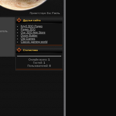
Приветствую Вас
Гость
Друзья сайта
Клуб 3DO Радио
Радио 3DO
атель.
Our 3DO App Store
Doom Builder
Old Games
Classic gaming world
Статистика
Онлайн всего:
1
Гостей:
1
Пользователей:
0