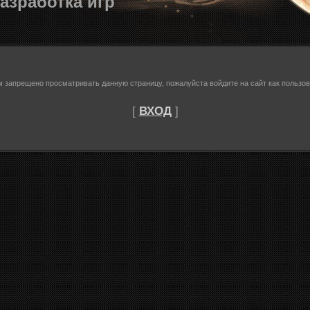
азработка игр
м запрещено просматривать данную страницу, пожалуйста войдите на сайт как пользов
[
ВХОД
]