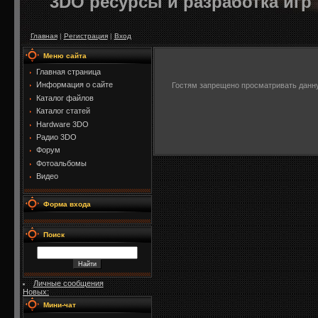
3DO ресурсы и разработка игр
Главная
|
Регистрация
|
Вход
Меню сайта
Главная страница
Информация о сайте
Гостям запрещено просматривать данную
Каталог файлов
Каталог статей
Hardware 3DO
Радио 3DO
Форум
Фотоальбомы
Видео
Форма входа
Поиск
Личные сообщения
Новых:
Мини-чат