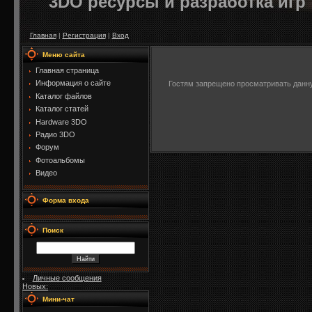
3DO ресурсы и разработка игр
Главная
|
Регистрация
|
Вход
Меню сайта
Главная страница
Информация о сайте
Гостям запрещено просматривать данную
Каталог файлов
Каталог статей
Hardware 3DO
Радио 3DO
Форум
Фотоальбомы
Видео
Форма входа
Поиск
Личные сообщения
Новых:
Мини-чат