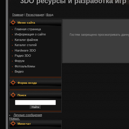
3DO ресурсы и разработка игр
Главная
|
Регистрация
|
Вход
Меню сайта
Главная страница
Информация о сайте
Гостям запрещено просматривать данную
Каталог файлов
Каталог статей
Hardware 3DO
Радио 3DO
Форум
Фотоальбомы
Видео
Форма входа
Поиск
Личные сообщения
Новых:
Мини-чат