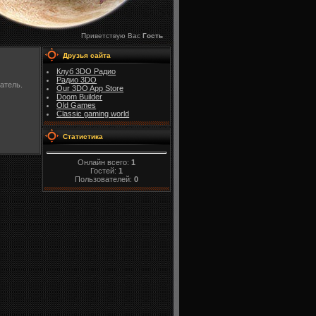
Приветствую Вас
Гость
Друзья сайта
Клуб 3DO Радио
Радио 3DO
атель.
Our 3DO App Store
Doom Builder
Old Games
Classic gaming world
Статистика
Онлайн всего:
1
Гостей:
1
Пользователей:
0