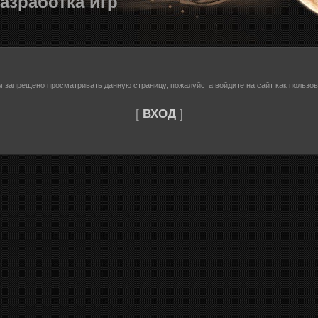
азработка игр
м запрещено просматривать данную страницу, пожалуйста войдите на сайт как пользов
[
ВХОД
]