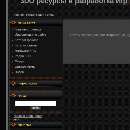
3DO ресурсы и разработка игр
Главная
|
Регистрация
|
Вход
Меню сайта
Главная страница
Информация о сайте
Гостям запрещено просматривать данную
Каталог файлов
Каталог статей
Hardware 3DO
Радио 3DO
Форум
Фотоальбомы
Видео
Форма входа
Поиск
Личные сообщения
Новых:
Мини-чат