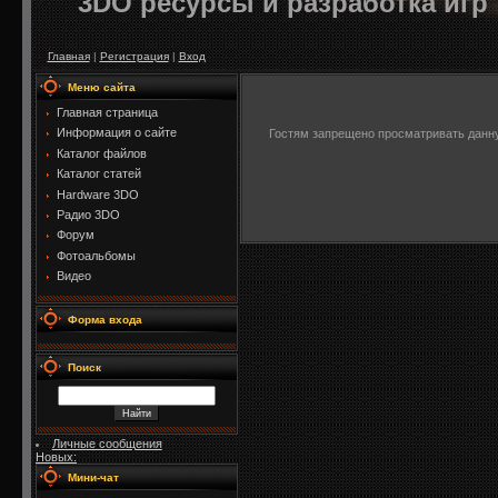
3DO ресурсы и разработка игр
Главная
|
Регистрация
|
Вход
Меню сайта
Главная страница
Информация о сайте
Гостям запрещено просматривать данную
Каталог файлов
Каталог статей
Hardware 3DO
Радио 3DO
Форум
Фотоальбомы
Видео
Форма входа
Поиск
Личные сообщения
Новых:
Мини-чат