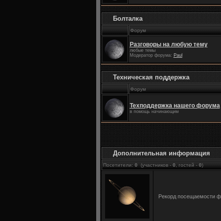
Болталка
Форум
Разговоры на любую тему
любые темы
Модератор форума:
Paul
Техническая поддержка
Форум
Техподдержка нашего форума
в помощь начинающим
Дополнительная информация
Посетители:
0
(участников -
0
, гостей -
0
)
Рекорд посещаемости 