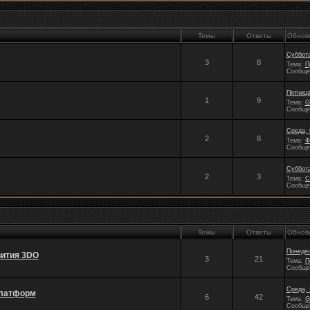
Темы
Ответы
Обнов
Суббота
3
8
Тема:
П
Сообще
Пятница
1
9
Тема:
G
Сообще
Среда, 
2
8
Тема:
Ф
Сообще
Суббота
2
3
Тема:
С
Сообще
Темы
Ответы
Обнов
Понедел
вития 3DO
3
21
Тема:
П
Сообще
Среда, 
платформ
6
42
Тема:
G
Сообще