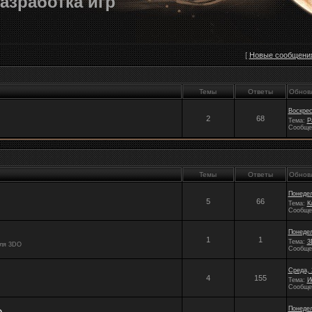
азработка игр
[
Новые сообщени
Темы
Ответы
Обнов
Воскрес
2
68
Тема:
Р
Сообще
Темы
Ответы
Обнов
Понедел
5
66
Тема:
К
Сообще
Понедел
1
1
Тема:
3
для 3DO
Сообще
Среда, 
4
155
Тема:
И
Сообще
Понедел