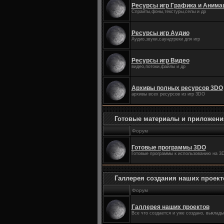
Ресурсы игр Графика и Анима
Спрайты,фоны,текстуры,селы и др
Ресурсы игр Аудио
Аудио,звуки,саундтреки для игр
Ресурсы игр Видео
видео,потоки,файлы и др
Архивы полных ресурсов 3DO
архивы всех ресурсов из игр 3DO
Готовые материалы и приложени
Форум
Готовые программы 3DO
Готовые программы к использованию на 3
Галлерея создания наших проект
Форум
Галлерея наших проектов
Все что создается и уже создано, выклад