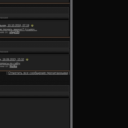
ления
ьник, 10.10.2016, 07:19
де продать аккаунт? (ссылоч...
ние от:
oleg123
ления
, 19.09.2015, 15:32
опросы по сайту
ние от:
Holks
[
Отметить все сообщения прочитанными
]