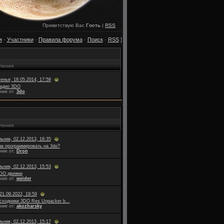
Приветствую Вас
Гость
|
RSS
я
·
Участники
·
Правила форума
·
Поиск
·
RSS
]
ления
енье, 18.05.2014, 17:58
адио 3DO
ние от:
3do
ления
ьник, 02.12.2013, 16:35
ак программировать на 3do?
ние от:
Dron
ьник, 02.12.2013, 15:53
DO движки
ние от:
weider
21.09.2022, 19:59
сходники 3DO Res Unpacker b...
ние от:
akozharsky
ьник, 02.12.2013, 15:17