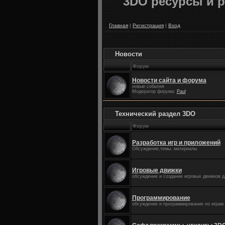
3DO ресурсы и р
Главная
|
Регистрация
|
Вход
Новости
Форум
Новости сайта и форума
новые события
Модератор форума:
Paul
Технический раздел 3DO
Форум
Разработка игр и приложений
Обсуждение,темы, материалы
Игровые движки
обсуждение и создание игровых движков 
Программирование
обсуждение и программирование по играм