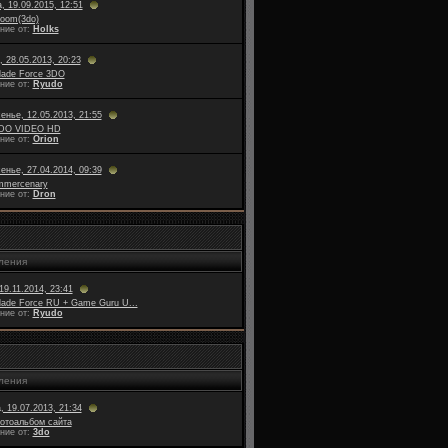
, 19.09.2015, 12:51
oom(3do)
ние от:
Holks
, 28.05.2013, 20:23
lade Force 3DO
ние от:
Ryudo
енье, 12.05.2013, 21:55
DO VIDEO HD
ние от:
Orion
енье, 27.04.2014, 09:39
mmercenary
ние от:
Dron
ления
19.11.2014, 23:41
lade Force RU + Game Guru U...
ние от:
Ryudo
ления
, 19.07.2013, 21:34
отоальбом сайта
ние от:
3do