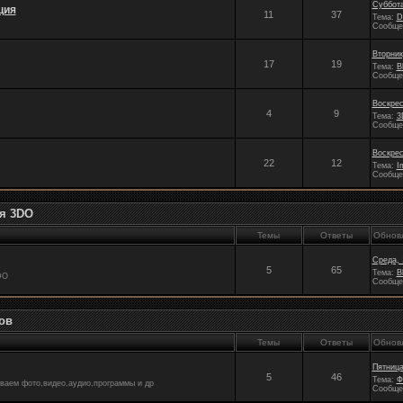
Суббота
ция
11
37
Тема:
D
Сообще
Вторник
17
19
Тема:
B
Сообще
Воскрес
4
9
Тема:
3
Сообще
Воскрес
22
12
Тема:
I
Сообще
я 3DO
Темы
Ответы
Обнов
Среда, 
5
65
Тема:
B
DO
Сообще
ов
Темы
Ответы
Обнов
Пятница
5
46
Тема:
Ф
ываем фото,видео,аудио,программы и др
Сообще