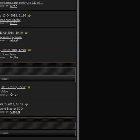
рограммы для работы с CD об...
ние от:
Dron
, 13.04.2013, 21:36
ldSchool Library
ние от:
Dron
11.06.2014, 10:49
зучаем форматы
ние от:
aliast
, 19.09.2015, 12:45
DO emulator
ние от:
Holks
ления
, 06.12.2013, 15:52
-Video
ние от:
Orion
29.05.2013, 16:19
ound Blaster 3DO
ние от:
Casper
ления