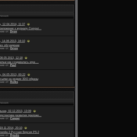
ления
, 12.04.2014, 11:37
риложение к журналу Comput...
ние от:
Dron
, 14.06.2013, 16:10
ex обсуждение
ние от:
Orion
08.05.2013, 12:18
ильм как создавалась игра ...
ние от:
Paul
, 04.05.2013, 00:22
сылки на редкие 3DO образы
ние от:
Holks
ления
ьник, 02.12.2013, 13:09
ерспектива развития приложе...
ние от:
Casper
19.11.2014, 20:10
randia 2 Русская Версия PS-2
ние от:
Ryudo