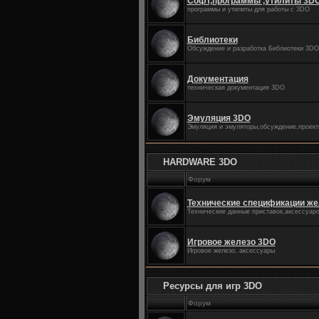
Софт,программы ,утилиты 3D
программы и утилиты для работы с 3DO
Библиотеки
Обсуждение и разработка Библиотеки 3DO
Документация
техническая документация 3DO
Эмуляция 3DO
Эмуляция и эмуляторы,обсуждение,проект
HARDWARE 3DO
Форум
Технические спецификации же
Технические данные приставок,аксессуар
Игровое железо 3DO
Игровое железо, аксессуары
Ресурсы для игр 3DO
Форум