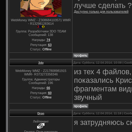
лучше сделать ?
Доступно только для пользователей
WebMoney WMZ - Z308684103571 WMR
- R132981283614
Группа: Разработчики 3DO TEAM
Сообщений:
138
Награды:
74
Репутация:
63
Статус:
Offline
3do
Дата: Суббота, 12.04.2014, 10:08 | Со
из тех 4 файлов
WebMoney WMZ - Z217808981915
WMR- R373273358346
показались Крис
Группа: Администраторы
Сообщений:
196
фрагментам види
Награды:
66
Репутация:
60
звучный
Статус:
Offline
Dron
Дата: Суббота, 12.04.2014, 11:18 | Со
я затрудняюсь с
Лейтенант
Группа: Пользователи