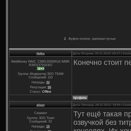
2
.
Фуфло полное, оригинал лучше
Holks
Дата: Вторник, 26.11.2013, 00:17 | Соо
Конечно стоит п
WebMoney WMZ: Z388130560516 WMR:
R393137916307
Группа: Модератор 3DO TEAM
Сообщений:
110
Награды:
32
Репутация:
55
Статус:
Offline
aliast
Дата: Пятница, 29.11.2013, 18:50 | Со
Тут ещё такая п
Сержант
Группа: 3DO Team
озвучкой без ти
Сообщений:
33
Награды:
15
консолях. Их хо