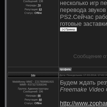
несколько игр п
Сообщений:
138
Награды:
74
перевода звуков 
Репутация:
63
Статус:
Offline
PS2.Сейчас рабо
готовые заставк
Сообщение о
3do
Дата: Понедельник, 17.03.2014, 17:41 
Будем ждать рез
WebMoney WMZ - Z217808981915
WMR- R373273358346
Freemake Video 
Группа: Администраторы
Сообщений:
196
Награды:
66
Репутация:
60
http://www.zophar.
Статус:
Offline