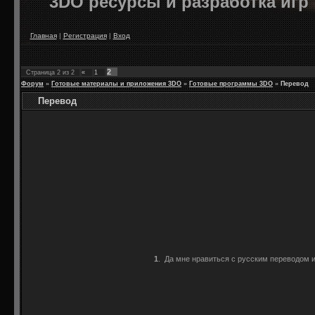
3DO ресурсы и разработка игр
Главная
|
Регистрация
|
Вход
2
Страница
2
из
2
«
1
Форум
»
Готовые материалы и приложения 3DO
»
Готовые программы 3DO
»
Перевод
Перевод
1
.
Да мне нравиться с русским переводом и