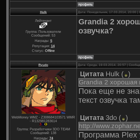
Hulk
Дата: Понедельник, 17.03.2014, 20:00 
Grandia
2 хорош
Лейтенант
озвучка?
Группа: Пользователи
Сообщений:
53
Награды:
5
Репутация:
14
Статус:
Offline
Ryudo
Дата: Среда, 19.03.2014, 20:57 | Сооб
Цитата
Hulk
(
)
Grandia 2 хорошая 
Пока еще не зн
текст озвучка та
Цитата
3do
(
)
WebMoney WMZ - Z308684103571 WMR
- R132981283614
http://www.zophar.net
Группа: Разработчики 3DO TEAM
Программа Plex 
Сообщений:
138
Награды:
74