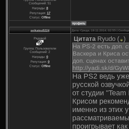
Сообщений:
51
Награды:
8
Репутация:
17
Статус:
Offline
seikatsu5224
Дата: Среда, 19.11.2014, 02:55 | Сооб
Цитата
Ryudo
(
)
Рядовой
На PS-2 есть доп. 
Группа: Пользователи
Сообщений:
2
Васкера и Криса ос
Награды:
0
доп. сценах остави
Репутация:
0
Статус:
Offline
http://yadi.sk/d/G
На PS2 ведь уже
русской озвучко
от студии "Team 
Крисом рекоменд
именно из этих 
рассматриваемый
проигрывает как