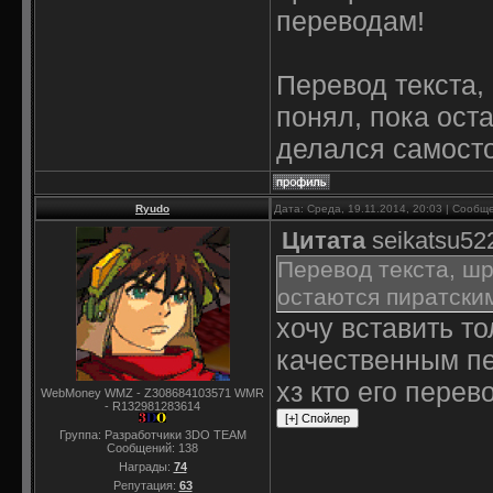
переводам!
Перевод текста,
понял, пока ост
делался самост
Ryudo
Дата: Среда, 19.11.2014, 20:03 | Сооб
Цитата
seikatsu52
Перевод текста, шр
остаются пиратским
хочу вставить то
качественным пе
хз кто его перев
WebMoney WMZ - Z308684103571 WMR
- R132981283614
Группа: Разработчики 3DO TEAM
Сообщений:
138
Награды:
74
Репутация:
63