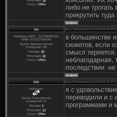
Репутация:
36
Статус:
Offline
либо не трогать
прикрутить туда
3do
Дата: Понедельник, 02.12.2013, 09:28 
в большинстве и
WebMoney WMZ - Z217808981915
WMR- R373273358346
сюжетов, если о
Группа: Администраторы
Сообщений:
196
смысл теряется.
Награды:
66
Репутация:
60
неблагодарная, т
Статус:
Offline
последствии не
Hulk
Дата: Понедельник, 02.12.2013, 11:23 
я с удовольстви
Лейтенант
переводили и с 
Группа: Пользователи
Сообщений:
53
программами и 
Награды:
5
Репутация:
14
Статус:
Offline