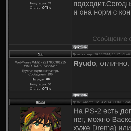
подходит.Сегодн
Репутация:
63
Статус:
Offline
и она норм с ко
Сообщение 
3do
Дата: Четверг, 20.03.2014, 10:17 | Соо
Ryudo
, отлично
WebMoney WMZ - Z217808981915
WMR- R373273358346
Группа: Администраторы
Сообщений:
196
Награды:
66
Репутация:
60
Статус:
Offline
Ryudo
Дата: Суббота, 12.04.2014, 01:03 | Со
На PS-2 есть до
нет, можно Васк
хуже Drema) или