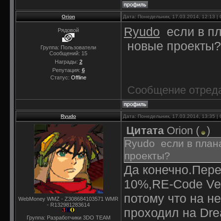
Orion
Дата: Понедельник, 17.03.2014, 12:13 
Ryudo
если в пл
Рядовой
новые проекты?
Группа: Пользователи
Сообщений:
15
Награды:
2
Репутация:
6
Статус:
Offline
Сообщение отред
Ryudo
Дата: Понедельник, 17.03.2014, 13:35 
Цитата
Orion
(
)
Ryudo если в план
проекты?
Да конечно.Пере
10%,RE-Code Ver
потому что на н
WebMoney WMZ - Z308684103571 WMR
- R132981283614
проходил на Dre
Группа: Разработчики 3DO TEAM