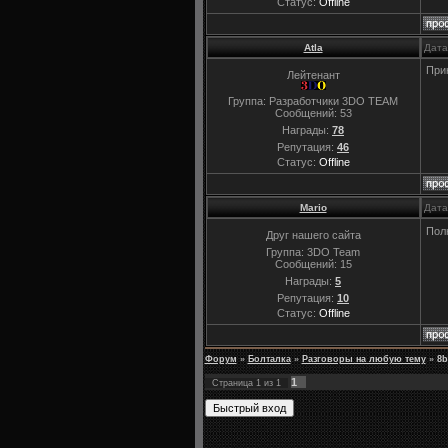
Статус:
Offline
Atla
Дата
Прик
Лейтенант
Группа: Разработчики 3DO TEAM
Сообщений:
53
Награды:
78
Репутация:
46
Статус:
Offline
Mario
Дата
Пол
Друг нашего сайта
Группа: 3DO Team
Сообщений:
15
Награды:
5
Репутация:
10
Статус:
Offline
Форум
»
Болталка
»
Разговоры на любую тему
»
8b
1
Страница
1
из
1