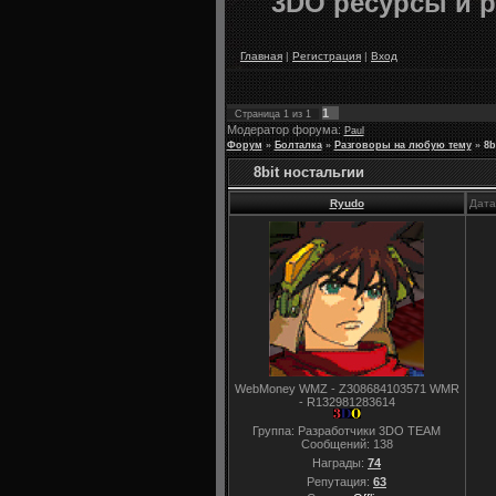
3DO ресурсы и р
Главная
|
Регистрация
|
Вход
1
Страница
1
из
1
Модератор форума:
Paul
Форум
»
Болталка
»
Разговоры на любую тему
»
8b
8bit ностальгии
Ryudo
Дата
WebMoney WMZ - Z308684103571 WMR
- R132981283614
Группа: Разработчики 3DO TEAM
Сообщений:
138
Награды:
74
Репутация:
63