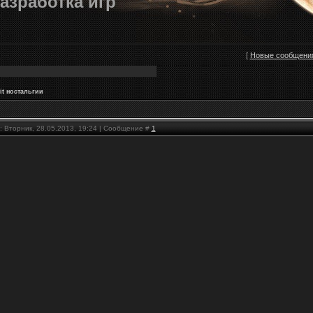
азработка игр
[
Новые сообщени
it ностальгии
: Вторник, 28.05.2013, 19:24 | Сообщение #
1