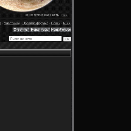
Приветствую Вас
Гость
|
RSS
я
·
Участники
·
Правила форума
·
Поиск
·
RSS
]