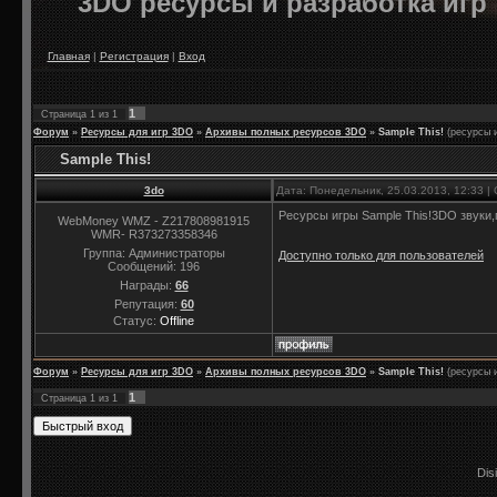
3DO ресурсы и разработка игр
Главная
|
Регистрация
|
Вход
1
Страница
1
из
1
Форум
»
Ресурсы для игр 3DO
»
Архивы полных ресурсов 3DO
»
Sample This!
(ресурсы 
Sample This!
3do
Дата: Понедельник, 25.03.2013, 12:33 
Ресурсы игры Sample This!3DO звуки,
WebMoney WMZ - Z217808981915
WMR- R373273358346
Группа: Администраторы
Доступно только для пользователей
Сообщений:
196
Награды:
66
Репутация:
60
Статус:
Offline
Форум
»
Ресурсы для игр 3DO
»
Архивы полных ресурсов 3DO
»
Sample This!
(ресурсы 
1
Страница
1
из
1
Dis