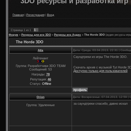
3DO ресурсы и разработка игр
Главная
|
Регистрация
|
Вход
1
Страница
1
из
1
Форум
»
Ресурсы для игр 3DO
»
Ресурсы игр Аудио
»
The Horde 3DO
(аудио ресурсы игр
The Horde 3DO
Atla
Дата: Среда, 03.04.2013, 22:31 | Сооб
Саундтреки из игры The Horde 3DO.
Лейтенант
Группа: Разработчики 3DO TEAM
Скачать архив с музыкой Tyt Horde 3
Сообщений:
53
Доступно только для пользователей
Награды:
78
Репутация:
46
Статус:
Offline
Orion
Дата: Воскресенье, 07.04.2013, 12:59 
за саундтреки спасибо, давно искал
Группа: Удаленные