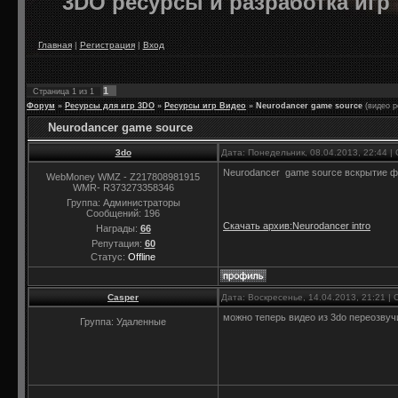
3DO ресурсы и разработка игр
Главная
|
Регистрация
|
Вход
1
Страница
1
из
1
Форум
»
Ресурсы для игр 3DO
»
Ресурсы игр Видео
»
Neurodancer game source
(видео р
Neurodancer game source
3do
Дата: Понедельник, 08.04.2013, 22:44 
Neurodancer game source вскрытие ф
WebMoney WMZ - Z217808981915
WMR- R373273358346
Группа: Администраторы
Сообщений:
196
Cкачать архив:Neurodancer intro
Награды:
66
Репутация:
60
Статус:
Offline
Casper
Дата: Воскресенье, 14.04.2013, 21:21 
можно теперь видео из 3do переозвучи
Группа: Удаленные