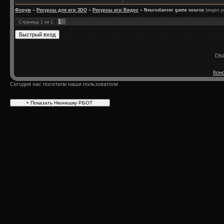
Форум
»
Ресурсы для игр 3DO
»
Ресурсы игр Видео
»
Neurodancer game source
(видео р
1
Страница
1
из
1
Dis
Конс
Сегодня нас посетили наши пользователи